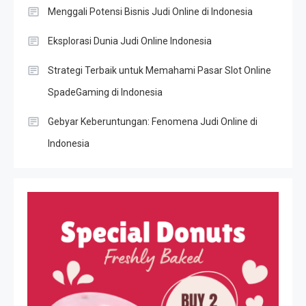
Menggali Potensi Bisnis Judi Online di Indonesia
Eksplorasi Dunia Judi Online Indonesia
Strategi Terbaik untuk Memahami Pasar Slot Online
SpadeGaming di Indonesia
Gebyar Keberuntungan: Fenomena Judi Online di
Indonesia