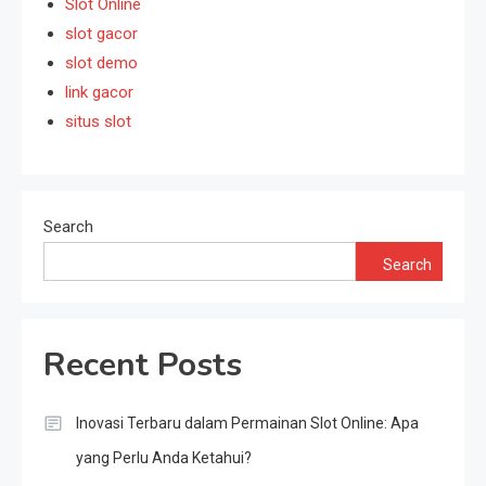
Slot Online
slot gacor
slot demo
link gacor
situs slot
Search
Search
Recent Posts
Inovasi Terbaru dalam Permainan Slot Online: Apa
yang Perlu Anda Ketahui?