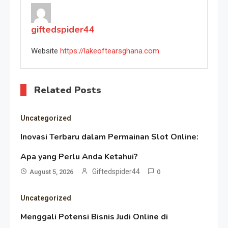
giftedspider44
Website
https://lakeoftearsghana.com
Related Posts
Uncategorized
Inovasi Terbaru dalam Permainan Slot Online:
Apa yang Perlu Anda Ketahui?
Giftedspider44
August 5, 2026
0
Uncategorized
Menggali Potensi Bisnis Judi Online di