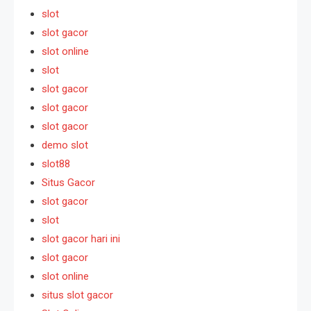
slot
slot gacor
slot online
slot
slot gacor
slot gacor
slot gacor
demo slot
slot88
Situs Gacor
slot gacor
slot
slot gacor hari ini
slot gacor
slot online
situs slot gacor