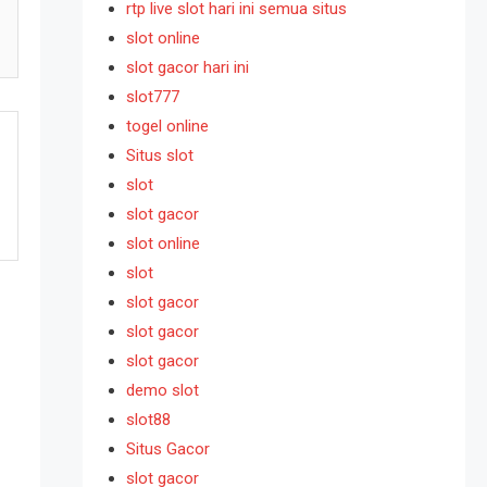
rtp live slot hari ini semua situs
slot online
slot gacor hari ini
slot777
togel online
Situs slot
slot
slot gacor
slot online
slot
slot gacor
slot gacor
slot gacor
demo slot
slot88
Situs Gacor
slot gacor