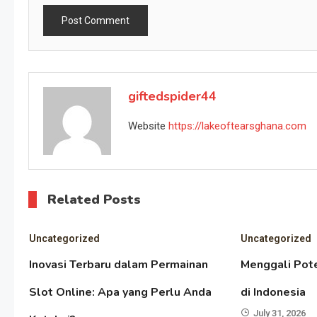
giftedspider44
Website
https://lakeoftearsghana.com
Related Posts
Uncategorized
Uncategorized
Inovasi Terbaru dalam Permainan
Menggali Pote
Slot Online: Apa yang Perlu Anda
di Indonesia
July 31, 2026