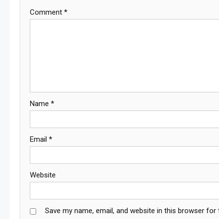
Comment
*
Name
*
Email
*
Website
Save my name, email, and website in this browser for