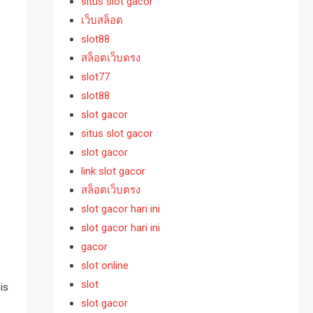
situs slot gacor
เว็บสล็อต
slot88
สล็อตเว็บตรง
slot77
slot88
slot gacor
situs slot gacor
slot gacor
link slot gacor
สล็อตเว็บตรง
slot gacor hari ini
slot gacor hari ini
gacor
slot online
slot
is
slot gacor