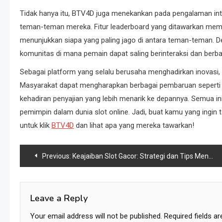
Tidak hanya itu, BTV4D juga menekankan pada pengalaman in
teman-teman mereka. Fitur leaderboard yang ditawarkan memb
menunjukkan siapa yang paling jago di antara teman-teman. D
komunitas di mana pemain dapat saling berinteraksi dan berbag
Sebagai platform yang selalu berusaha menghadirkan inovasi, 
Masyarakat dapat mengharapkan berbagai pembaruan seperti t
kehadiran penyajian yang lebih menarik ke depannya. Semua i
pemimpin dalam dunia slot online. Jadi, buat kamu yang ingin t
untuk klik
BTV4D
dan lihat apa yang mereka tawarkan!
Post
Previous:
Keajaiban Slot Gacor: Strategi dan Tips Menang di Dunia Slot Online
navigation
Leave a Reply
Your email address will not be published.
Required fields a