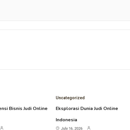
Uncategorized
nsi Bisnis Judi Online
Eksplorasi Dunia Judi Online
Indonesia
July 16, 2026