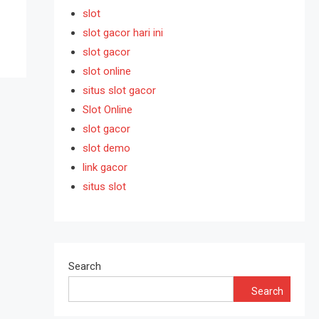
slot
slot gacor hari ini
slot gacor
slot online
situs slot gacor
Slot Online
slot gacor
slot demo
link gacor
situs slot
Search
Search