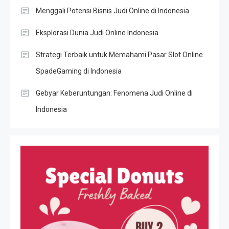
Menggali Potensi Bisnis Judi Online di Indonesia
Eksplorasi Dunia Judi Online Indonesia
Strategi Terbaik untuk Memahami Pasar Slot Online
SpadeGaming di Indonesia
Gebyar Keberuntungan: Fenomena Judi Online di
Indonesia