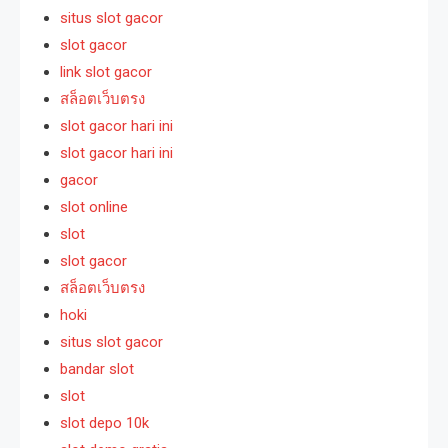
situs slot gacor
slot gacor
link slot gacor
สล็อตเว็บตรง
slot gacor hari ini
slot gacor hari ini
gacor
slot online
slot
slot gacor
สล็อตเว็บตรง
hoki
situs slot gacor
bandar slot
slot
slot depo 10k