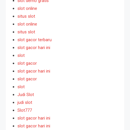
slot demo gratis
slot online
situs slot
slot online
situs slot
slot gacor terbaru
slot gacor hari ini
slot
slot gacor
slot gacor hari ini
slot gacor
slot
Judi Slot
judi slot
Slot777
slot gacor hari ini
slot gacor hari ini