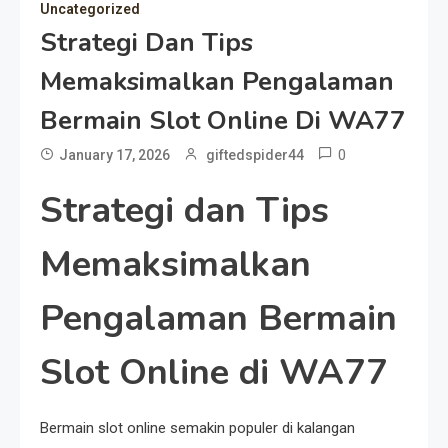
Uncategorized
Strategi Dan Tips
Memaksimalkan Pengalaman
Bermain Slot Online Di WA77
0
January 17, 2026
giftedspider44
Strategi dan Tips
Memaksimalkan
Pengalaman Bermain
Slot Online di WA77
Bermain slot online semakin populer di kalangan