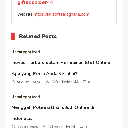
giftedspider44
Website
https://lakeoftearsghana.com
Related Posts
Uncategorized
Inovasi Terbaru dalam Permainan Slot Online:
Apa yang Perlu Anda Ketahui?
Giftedspider44
August 5, 2026
0
Uncategorized
Menggali Potensi Bisnis Judi Online di
Indonesia
Giftedspider44
July 31, 2026
0