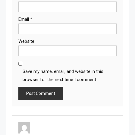
Email
*
Website
Save my name, email, and website in this
browser for the next time I comment.