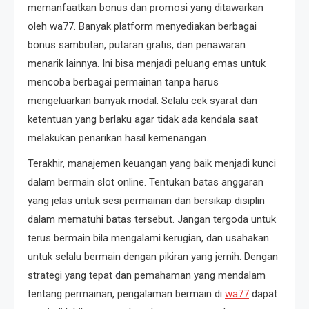
memanfaatkan bonus dan promosi yang ditawarkan
oleh wa77. Banyak platform menyediakan berbagai
bonus sambutan, putaran gratis, dan penawaran
menarik lainnya. Ini bisa menjadi peluang emas untuk
mencoba berbagai permainan tanpa harus
mengeluarkan banyak modal. Selalu cek syarat dan
ketentuan yang berlaku agar tidak ada kendala saat
melakukan penarikan hasil kemenangan.
Terakhir, manajemen keuangan yang baik menjadi kunci
dalam bermain slot online. Tentukan batas anggaran
yang jelas untuk sesi permainan dan bersikap disiplin
dalam mematuhi batas tersebut. Jangan tergoda untuk
terus bermain bila mengalami kerugian, dan usahakan
untuk selalu bermain dengan pikiran yang jernih. Dengan
strategi yang tepat dan pemahaman yang mendalam
tentang permainan, pengalaman bermain di
wa77
dapat