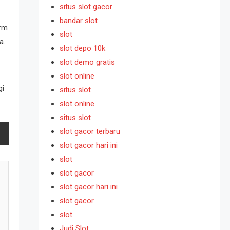
situs slot gacor
bandar slot
orm
slot
a.
slot depo 10k
slot demo gratis
slot online
gi
situs slot
slot online
situs slot
slot gacor terbaru
slot gacor hari ini
slot
slot gacor
slot gacor hari ini
slot gacor
slot
Judi Slot