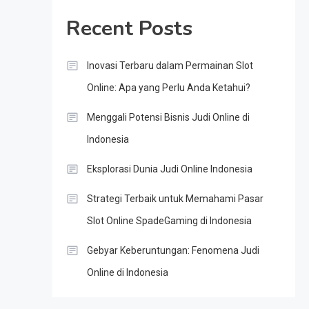
Recent Posts
Inovasi Terbaru dalam Permainan Slot
Online: Apa yang Perlu Anda Ketahui?
Menggali Potensi Bisnis Judi Online di
Indonesia
Eksplorasi Dunia Judi Online Indonesia
Strategi Terbaik untuk Memahami Pasar
Slot Online SpadeGaming di Indonesia
Gebyar Keberuntungan: Fenomena Judi
Online di Indonesia