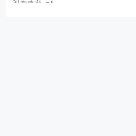
Giftedspider44
0