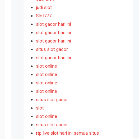
judi slot
Slot777
slot gacor hari ini
slot gacor hari ini
slot gacor hari ini
situs slot gacor
slot gacor hari ini
slot online
slot online
slot online
slot online
situs slot gacor
slot
slot online
situs slot gacor
rtp live slot hari ini semua situs