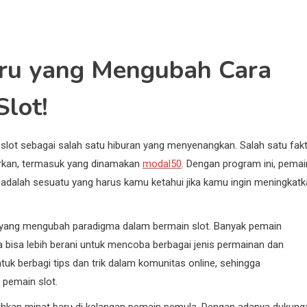
aru yang Mengubah Cara
lot!
an slot sebagai salah satu hiburan yang menyenangkan. Salah satu fak
warkan, termasuk yang dinamakan
modal50
. Dengan program ini, pemai
 adalah sesuatu yang harus kamu ketahui jika kamu ingin meningkat
ru yang mengubah paradigma dalam bermain slot. Banyak pemain
isa lebih berani untuk mencoba berbagai jenis permainan dan
ntuk berbagi tips dan trik dalam komunitas online, sehingga
 pemain slot.