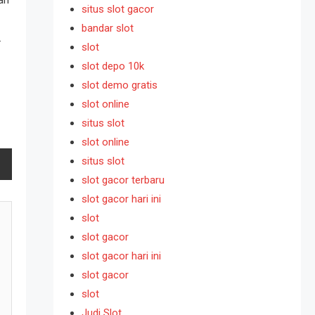
an
situs slot gacor
bandar slot
.
slot
slot depo 10k
slot demo gratis
slot online
situs slot
slot online
situs slot
slot gacor terbaru
slot gacor hari ini
slot
slot gacor
slot gacor hari ini
slot gacor
slot
Judi Slot