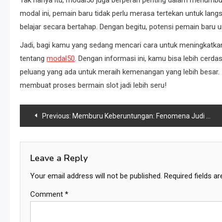
Tak hanya itu, modal50 juga berperan penting dalam menumb
modal ini, pemain baru tidak perlu merasa tertekan untuk langs
belajar secara bertahap. Dengan begitu, potensi pemain baru u
Jadi, bagi kamu yang sedang mencari cara untuk meningkatka
tentang
modal50
. Dengan informasi ini, kamu bisa lebih cer
peluang yang ada untuk meraih kemenangan yang lebih besar. 
membuat proses bermain slot jadi lebih seru!
Post
Previous:
Memburu Keberuntungan: Fenomena Judi Online di Indonesia
navigation
Leave a Reply
Your email address will not be published.
Required fields a
Comment
*