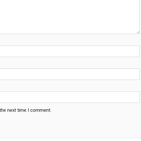
 the next time I comment.