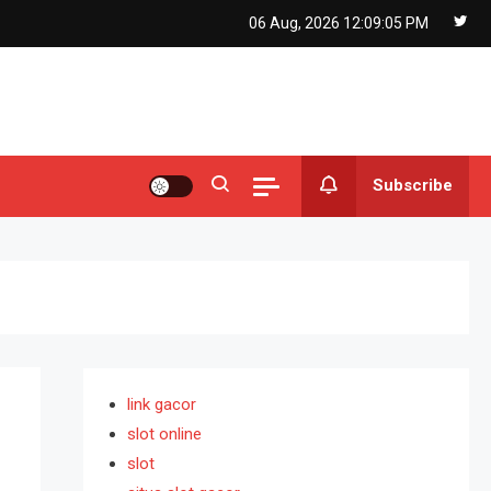
06 Aug, 2026
12:09:06 PM
Subscribe
link gacor
slot online
slot