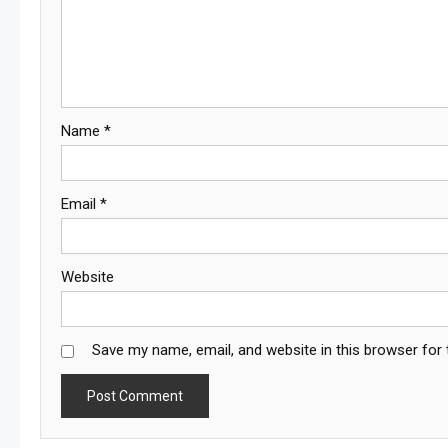
Name
*
Email
*
Website
Save my name, email, and website in this browser for