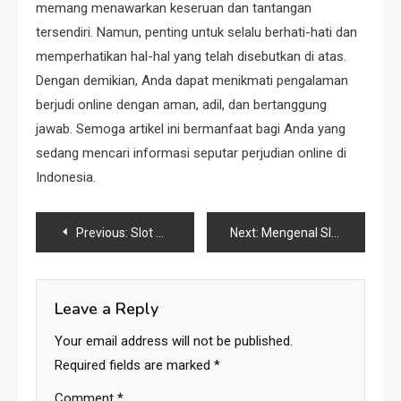
memang menawarkan keseruan dan tantangan
tersendiri. Namun, penting untuk selalu berhati-hati dan
memperhatikan hal-hal yang telah disebutkan di atas.
Dengan demikian, Anda dapat menikmati pengalaman
berjudi online dengan aman, adil, dan bertanggung
jawab. Semoga artikel ini bermanfaat bagi Anda yang
sedang mencari informasi seputar perjudian online di
Indonesia.
Post
Previous:
Slot Online PG Soft: Menyusuri Tren dan Peluang di Pasar Judi Indonesia
Next:
Mengenal Slot Thailand Mudah Menang: Tren Judi Slot Gacor di Kalangan Pemain Modern
navigation
Leave a Reply
Your email address will not be published.
Required fields are marked
*
Comment
*