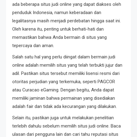
ada beberapa situs judi online yang dapat diakses oleh
penduduk Indonesia, namun keberadaan dan
legalitasnya masih menjadi perdebatan hingga saat ini.
Oleh karena itu, penting untuk berhati-hati dan
memastikan bahwa Anda bermain di situs yang
tepercaya dan aman.
Salah satu hal yang perlu diingat dalam bermain judi
online adalah memilih situs yang telah terbukti jujur dan
adil. Pastikan situs tersebut memiliki lisensi resmi dari
otoritas perjudian yang terkemuka, seperti PAGCOR
atau Curacao eGaming. Dengan begitu, Anda dapat
memiliki jaminan bahwa permainan yang disediakan
adalah fair dan tidak ada kecurangan yang dilakukan.
Selain itu, pastikan juga untuk melakukan penelitian
terlebih dahulu sebelum memilih situs judi online. Baca
ulasan dari pengguna lain dan cari tahu reputasi situs