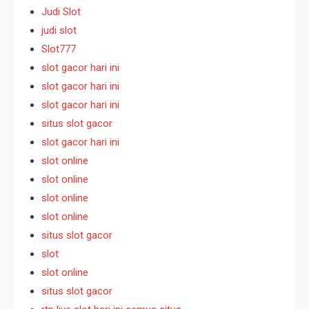
Judi Slot
judi slot
Slot777
slot gacor hari ini
slot gacor hari ini
slot gacor hari ini
situs slot gacor
slot gacor hari ini
slot online
slot online
slot online
slot online
situs slot gacor
slot
slot online
situs slot gacor