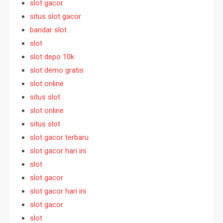
slot gacor
situs slot gacor
bandar slot
slot
slot depo 10k
slot demo gratis
slot online
situs slot
slot online
situs slot
slot gacor terbaru
slot gacor hari ini
slot
slot gacor
slot gacor hari ini
slot gacor
slot