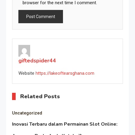
browser for the next time I comment.
giftedspider44
Website
https://lakeoftearsghana.com
Related Posts
Uncategorized
Inovasi Terbaru dalam Permainan Slot Online: