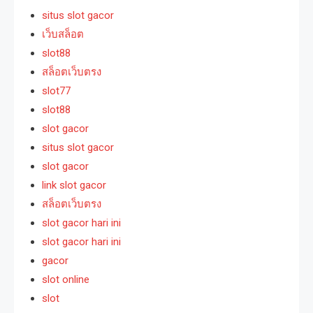
situs slot gacor
เว็บสล็อต
slot88
สล็อตเว็บตรง
slot77
slot88
slot gacor
situs slot gacor
slot gacor
link slot gacor
สล็อตเว็บตรง
slot gacor hari ini
slot gacor hari ini
gacor
slot online
slot