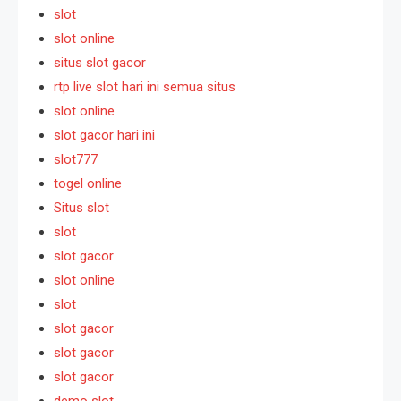
slot
slot online
situs slot gacor
rtp live slot hari ini semua situs
slot online
slot gacor hari ini
slot777
togel online
Situs slot
slot
slot gacor
slot online
slot
slot gacor
slot gacor
slot gacor