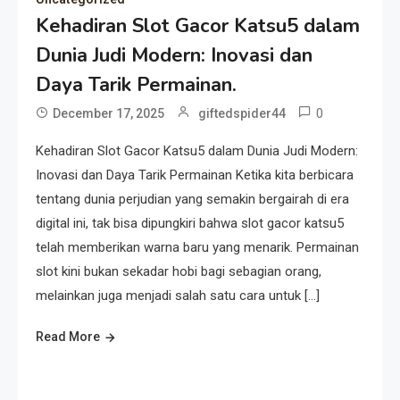
Kehadiran Slot Gacor Katsu5 dalam
Dunia Judi Modern: Inovasi dan
Daya Tarik Permainan.
0
December 17, 2025
giftedspider44
Kehadiran Slot Gacor Katsu5 dalam Dunia Judi Modern:
Inovasi dan Daya Tarik Permainan Ketika kita berbicara
tentang dunia perjudian yang semakin bergairah di era
digital ini, tak bisa dipungkiri bahwa slot gacor katsu5
telah memberikan warna baru yang menarik. Permainan
slot kini bukan sekadar hobi bagi sebagian orang,
melainkan juga menjadi salah satu cara untuk […]
Read More