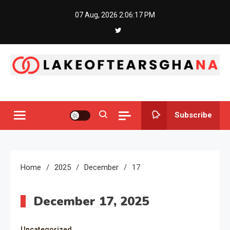
Skip
07 Aug, 2026
2:06:18 PM
to
content
Lakeoftearsghana
Subscribe
Home
2025
December
17
December 17, 2025
Uncategorized